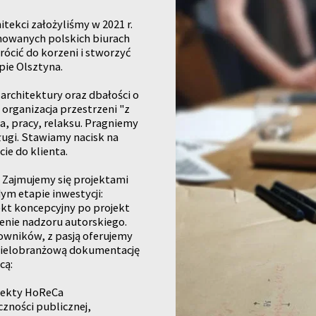
ekci założyliśmy w 2021 r.
mowanych polskich biurach
ócić do korzeni i stworzyć
pie Olsztyna.
 architektury oraz dbałości o
 organizacja przestrzeni "z
ia, pracy, relaksu. Pragniemy
ługi. Stawiamy nacisk na
ie do klienta.
. Zajmujemy się projektami
ym etapie inwestycji:
ekt koncepcyjny po projekt
enie nadzoru autorskiego.
wników, z pasją oferujemy
 wielobranżową dokumentację
cą:
biekty HoReCa
zności publicznej,