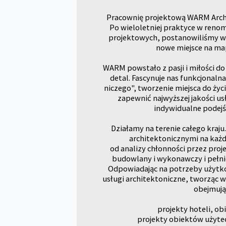
Pracownię projektową WARM Archit
Po wieloletniej praktyce w reno
projektowych, postanowiliśmy wr
nowe miejsce na ma
WARM powstało z pasji i miłości do
detal. Fascynuje nas funkcjonalna
niczego", tworzenie miejsca do życ
zapewnić najwyższej jakości us
indywidualne podejśc
Działamy na terenie całego kraju
architektonicznymi na każd
od analizy chłonności przez proj
budowlany i wykonawczy i pełni
Odpowiadając na potrzeby użytko
usługi architektoniczne, tworząc
obejmują
projekty hoteli, o
projekty obiektów użytec