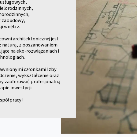
 usługowych,
elorodzinnych,
norodzinnych,
w zabudowy,
ji wnętrz.
wni architektonicznej jest
 z naturą, z poszanowaniem
ujące na eko-rozwiązaniach i
hnologiach.
rawnionymi członkami Izby
dczenie, wykształcenie oraz
y zaoferować profesjonalną
pie inwestycji.
spółpracy!